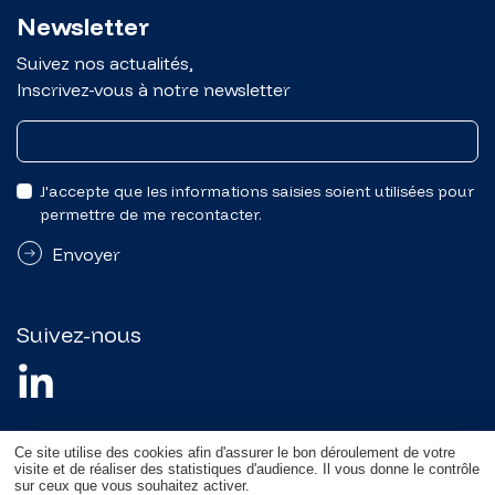
Newsletter
Suivez nos actualités,
Inscrivez-vous à notre newsletter
J'accepte que les informations saisies soient utilisées pour
permettre de me recontacter.
Envoyer
Suivez-nous
Ce site utilise des cookies afin d'assurer le bon déroulement de votre
visite et de réaliser des statistiques d'audience. Il vous donne le contrôle
©Copyright 2026 -
Mentions légales
-
Gestion des
sur ceux que vous souhaitez activer.